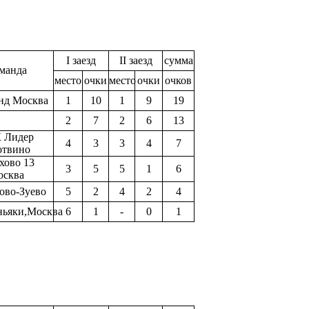
I заезд
II заезд
сумма
манда
место
очки
место
очки
очков
нд Москва
1
10
1
9
19
2
7
2
6
13
 Лидер
4
3
3
4
7
отвино
хово 13
3
5
5
1
6
осква
хово-Зуево
5
2
4
2
4
ьяки,Москва
6
1
-
0
1