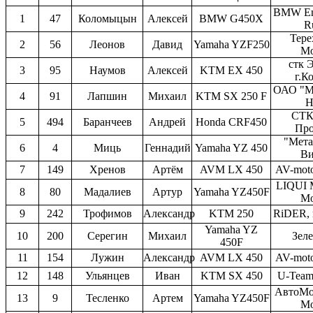
BMW En
1
47
Коломыцын
Алексей
BMW G450X
R
Тере
2
56
Леонов
Давид
Yamaha YZF250
Мо
стк 
3
95
Наумов
Алексей
KTM EX 450
г.К
ОАО "М
4
91
Лапшин
Михаил
KTM SX 250 F
Н
СТК
5
494
Баранчеев
Андрей
Honda CRF450
Про
"Мета
6
4
Миць
Геннадий
Yamaha YZ 450
Ви
7
149
Хренов
Артём
AVM LX 450
AV-mot
LIQUI
8
80
Мадалиев
Артур
Yamaha YZ450F
Мо
9
242
Трофимов
Александр
KTM 250
RiDER, 
Yamaha YZ
10
200
Серегин
Михаил
Зел
450F
11
154
Лужин
Александр
AVM LX 450
AV-mot
12
148
Ульянцев
Иван
KTM SX 450
U-Tea
АвтоМо
13
9
Тесленко
Артем
Yamaha YZ450F
Мо