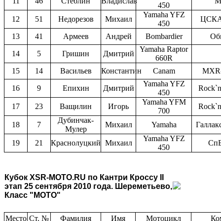
11
46
Стеблин
Владислав
M
450
Yamaha YFZ
12
51
Недорезов
Михаил
ЦСКА
450
13
41
Армеев
Андрей
Bombardier
Об
Yamaha Raptor
14
5
Гришин
Дмитрий
660R
15
14
Васильев
Константин
Canam
MXR-
Yamaha YFZ
16
9
Епихин
Дмитрий
Rock`n`
450
Yamaha YFM
17
23
Ващилин
Игорь
Rock`n`
700
Дубинчак-
18
7
Михаил
Yamaha
Галла
Мулер
Yamaha YFZ
19
21
Краснолуцкий
Михаил
СпБ
450
Кубок XSR-MOTO.RU по Кантри Кроссу
II
этап 25 сентября 2010 года. Шереметьево,
Класс "MOTO"
Место
Ст. №
Фамилия
Имя
Мотоцикл
Ко