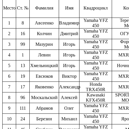
Место
Ст. №
Фамилия
Имя
Квадроцикл
Ко
Yamaha YFZ
Тере
1
8
Авсеенко
Владимир
450
М
Yamaha YFZ
2
16
Колчин
Дмитрий
ОГУ
450
Yamaha YFZ
Фор
3
99
Мазурин
Игорь
450
М
Yamaha YFZ
4
1
Левин
Игорь
MXR 
450
Yamaha YFZ
5
13
Хмельницкий
Игорь
Ночн
450
Yamaha YFZ
6
19
Евсюков
Виктор
MXR 
450
Honda
7
17
Яковенко
Александр
MXR 
TRX450R
Kawasaki
SPORT
8
96
Москальский
Алексей
KFX450R
МО
Yamaha YFZ
9
111
Абрамов
Олег
MXR 
450
Yamaha YFZ
10
24
Березин
Михаил
Яро
450
Yamaha YFZ