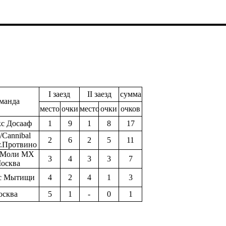
I заезд
II заезд
сумма
манда
место
очки
место
очки
очков
кс Досааф
1
9
1
8
17
Cannibal
2
6
2
5
11
г.Протвино
 Моли МХ
3
4
3
3
7
Москва
кс Мытищи
4
2
4
1
3
осква
5
1
-
0
1