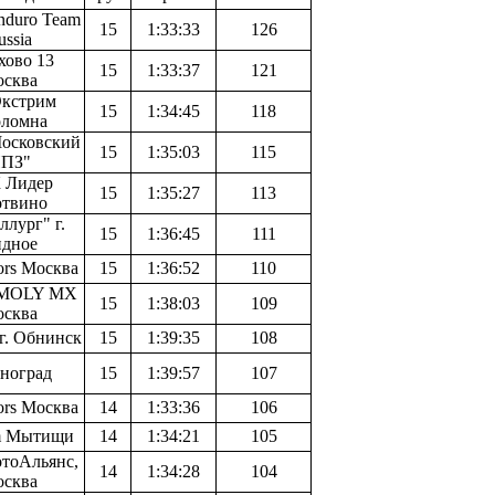
duro Team
15
1:33:33
126
ussia
хово 13
15
1:33:37
121
сква
Экстрим
15
1:34:45
118
оломна
осковский
15
1:35:03
115
ПЗ"
 Лидер
15
1:35:27
113
твино
ллург" г.
15
1:36:45
111
дное
ors Москва
15
1:36:52
110
 MOLY MX
15
1:38:03
109
сква
г. Обнинск
15
1:39:35
108
еноград
15
1:39:57
107
ors Москва
14
1:33:36
106
m Мытищи
14
1:34:21
105
тоАльянс,
14
1:34:28
104
сква