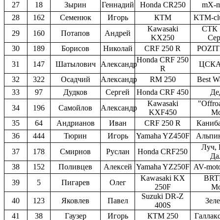
27
18
Зырин
Геннадий
Honda CR250
mX-m
28
162
Семенюк
Игорь
КТМ
KTM-cl
Kawasaki
СТК 
29
160
Потапов
Андрей
KX250
Сер
30
189
Борисов
Николай
CRF 250 R
POZI
Honda CRF 250
31
147
Шатылович
Александр
ЦСКА
R
32
322
Осадчий
Александр
RM 250
Best W
33
97
Дудков
Сергей
Honda CRF 450
Де
Kawasaki
"Offro
34
196
Самойлов
Александр
KXF450
Мо
35
64
Андрианов
Иван
CRF 250 R
Каниб
36
444
Тюрин
Игорь
Yamaha YZ450F
Альпин
Луч,
37
178
Смирнов
Руслан
Honda CRF250
Да
38
152
Поливцев
Алексей
Yamaha YZ250F
AV-mot
Kawasaki KX
BRT
39
5
Пигарев
Олег
250F
Мо
Suzuki DR-Z
40
123
Яковлев
Павел
Зел
400S
41
38
Гаузер
Игорь
КТМ 250
Галлак