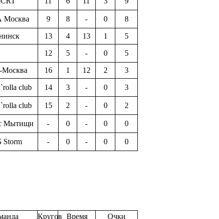
CRT
11
6
11
3
9
 Москва
9
8
-
0
8
нинск
13
4
13
1
5
12
5
-
0
5
Москва
16
1
12
2
3
rolla club
14
3
-
0
3
rolla club
15
2
-
0
2
кс Мытищи
-
0
-
0
0
 Storm
-
0
-
0
0
манда
Кругов
Время
Очки