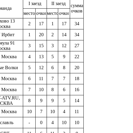
I заезд
II заезд
сумма
манда
очков
место
очки
место
очки
хово 13
2
17
1
17
34
осква
 Ирбит
1
20
2
14
34
мула 91
3
15
3
12
27
осква
Москва
4
13
5
9
22
ые Волки
5
12
6
8
20
Москва
6
11
7
7
18
Москва
7
10
8
6
16
-ATV.RU,
8
9
9
5
14
СКВА
Москва
10
7
10
4
11
славль
-
0
4
10
10