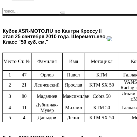
Кубок XSR-MOTO.RU по Кантри Кроссу
II
этап 25 сентября 2010 года. Шереметьево,
Класс "50 куб. см."
Место
Ст. №
Фамилия
Имя
Мотоцикл
Ко
1
47
Орлов
Павел
КТМ
Галла
VANS/
2
21
Ленчевский
Ярослав
KTM SX 50
Racing 
Ликви
3
80
Мадалиев
Максимилан
Cobra 50
г.
Дубинчак-
4
11
Михаил
КТМ 50
Галла
Мулер
5
4
Давыдов
Денис
KTM SX 50
М