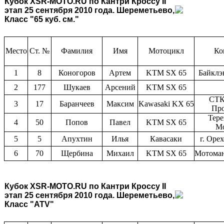
Кубок XSR-MOTO.RU по Кантри Кроссу
II
этап 25 сентября 2010 года. Шереметьево,
Класс "65 куб. см."
Место
Ст. №
Фамилия
Имя
Мотоцикл
Ко
1
8
Коногоров
Артем
KTM SX 65
Байклэ
2
177
Шукаев
Арсений
KTM SX 65
СТК
3
17
Баранчеев
Максим
Kawasaki KX 65
Пр
Тере
4
50
Попов
Павел
KTM SX 65
М
5
5
Апухтин
Илья
Кавасаки
г. Оре
6
70
Щербина
Михаил
KTM SX 65
Мотоман
Кубок XSR-MOTO.RU по Кантри Кроссу
II
этап 25 сентября 2010 года. Шереметьево,
Класс "ATV"