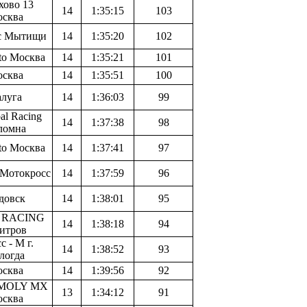
хово 13
14
1:35:15
103
сква
с Мытищи
14
1:35:20
102
to Москва
14
1:35:21
101
сква
14
1:35:51
100
луга
14
1:36:03
99
al Racing
14
1:37:38
98
ломна
to Москва
14
1:37:41
97
Мотокросс
14
1:37:59
96
довск
14
1:38:01
95
 RACING
14
1:38:18
94
итров
с - М г.
14
1:38:52
93
логда
сква
14
1:39:56
92
 MOLY MX
13
1:34:12
91
сква