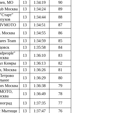
en, МО
13
1:34:19
90
ub Москва
13
1:34:24
89
"Старт"
13
1:34:44
88
пухов
TIVMOTO
13
1:34:51
87
 Москва
13
1:34:55
86
ares Team
13
1:34:59
85
довск
13
1:35:58
84
adpeople"
13
1:36:10
83
сква
ал Кимры
13
1:36:13
82
, Москва
13
1:36:26
81
 Петрово
13
1:36:29
80
льнее
ors Москва
13
1:36:38
79
MOTO,
13
1:36:49
78
сква
еноград
13
1:37:35
77
с Мытищи
13
1:37:47
76