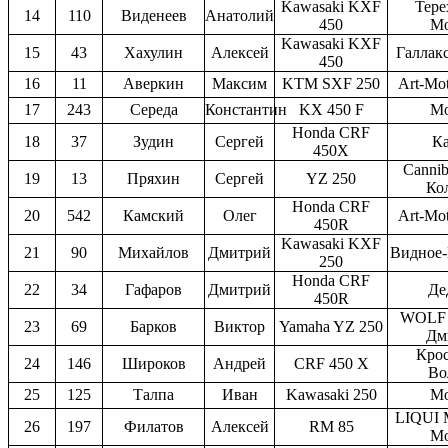
Kawasaki KXF
Тере
14
110
Виденеев
Анатолий
450
Мо
Kawasaki KXF
15
43
Хахулин
Алексей
Галлак
450
16
11
Аверкин
Максим
KTM SXF 250
Art-Mo
17
243
Середа
Константин
KX 450 F
Мо
Honda CRF
18
37
Зудин
Сергей
Ка
450X
Cannib
19
13
Пряхин
Сергей
YZ 250
Ко
Honda CRF
20
542
Камский
Олег
Art-Mo
450R
Kawasaki KXF
21
90
Михайлов
Дмитрий
Видное-
250
Honda CRF
22
34
Гафаров
Дмитрий
Де
450R
WOLF
23
69
Барков
Виктор
Yamaha YZ 250
Дм
Крос
24
146
Широков
Андрей
CRF 450 X
Во
25
125
Талпа
Иван
Kawasaki 250
Мо
LIQUI
26
197
Филатов
Алексей
RM 85
Мо